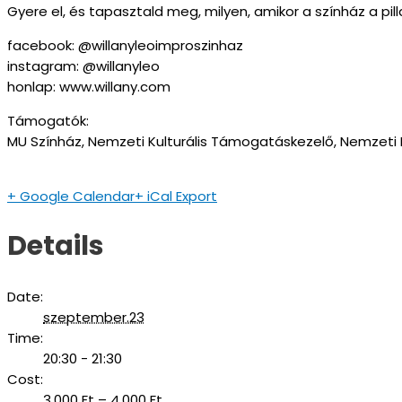
Gyere el, és tapasztald meg, milyen, amikor a színház a pill
facebook: @willanyleoimproszinhaz
instagram: @willanyleo
honlap: www.willany.com
Támogatók:
MU Színház, Nemzeti Kulturális Támogatáskezelő, Nemzeti K
+ Google Calendar
+ iCal Export
Details
Date:
szeptember.23
Time:
20:30 - 21:30
Cost:
3.000 Ft – 4.000 Ft