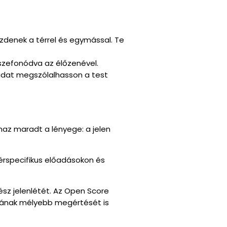
zdenek a térrel és egymással. Te
szefonódva az élőzenével.
 tudat megszólalhasson a test
anaz maradt a lényege: a jelen
térspecifikus előadásokon és
ész jelenlétét. Az Open Score
yának mélyebb megértését is