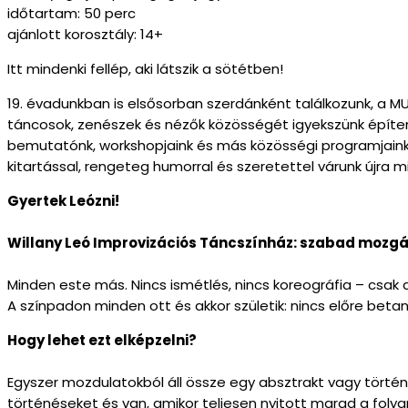
időtartam: 50 perc
ajánlott korosztály: 14+
Itt mindenki fellép, aki látszik a sötétben!
19. évadunkban is elsősorban szerdánként találkozunk, a M
táncosok, zenészek és nézők közösségét igyekszünk építeni 
bemutatónk, workshopjaink és más közösségi programjaink is
kitartással, rengeteg humorral és szeretettel várunk újra m
Gyertek Leózni!
Willany Leó Improvizációs Táncszínház: szabad mozgás
Minden este más. Nincs ismétlés, nincs koreográfia – csak a 
A színpadon minden ott és akkor születik: nincs előre bet
Hogy lehet ezt elképzelni?
Egyszer mozdulatokból áll össze egy absztrakt vagy történe
történéseket és van, amikor teljesen nyitott marad a foly