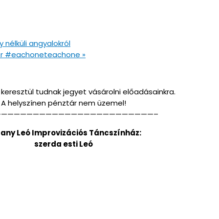
 nélküli angyalokról
éter #eachoneteachone
»
keresztül tudnak jegyet vásárolni előadásainkra.
A helyszínen pénztár nem üzemel!
—————————————————————————–
lany Leó Improvizációs Táncszínház:
szerda esti Leó