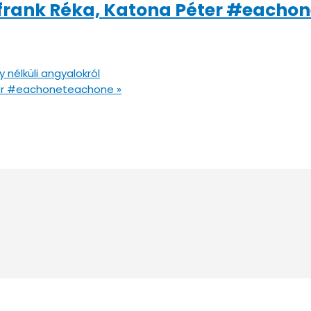
erfrank Réka, Katona Péter #eacho
 nélküli angyalokról
éter #eachoneteachone
»