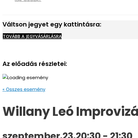
Váltson jegyet egy kattintásra:
TOVÁBB A JEGYVÁSÁRLÁSRA
Az előadás részletei:
« Összes esemény
Willany Leó Improvizá
szeptember.23.20:30
-
21:30