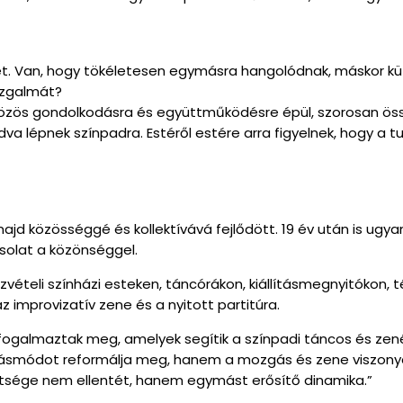
ket. Van, hogy tökéletesen egymásra hangolódnak, máskor kü
 izgalmát?
g közös gondolkodásra és együttműködésre épül, szorosan ös
dva lépnek színpadra. Estéről estére arra figyelnek, hogy a
 majd közösséggé és kollektívává fejlődött. 19 év után is ugy
csolat a közönséggel.
ételi színházi esteken, táncórákon, kiállításmegnyitókon, 
improvizatív zene és a nyitott partitúra.
 fogalmaztak meg, amelyek segítik a színpadi táncos és zen
adásmódot reformálja meg, hanem a mozgás és zene viszon
öttsége nem ellentét, hanem egymást erősítő dinamika.”