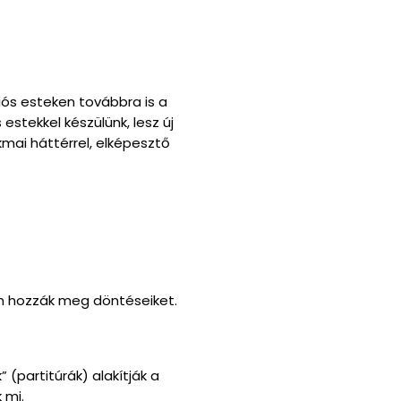
iós esteken továbbra is a
stekkel készülünk, lesz új
kmai háttérrel, elképesztő
en hozzák meg döntéseiket.
(partitúrák) alakítják a
 mi.