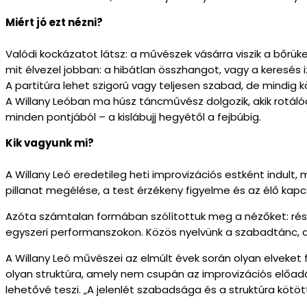
Miért jó ezt nézni?
Valódi kockázatot látsz: a művészek vásárra viszik a bőrü
mit élvezel jobban: a hibátlan összhangot, vagy a keresés
A partitúra lehet szigorú vagy teljesen szabad, de mindi
A Willany Leóban ma húsz táncművész dolgozik, akik rotáló
minden pontjából – a kislábujj hegyétől a fejbúbig.
Kik vagyunk mi?
A Willany Leó eredetileg heti improvizációs estként indult,
pillanat megélése, a test érzékeny figyelme és az élő kap
Azóta számtalan formában szólítottuk meg a nézőket: részv
egyszeri performanszokon. Közös nyelvünk a szabadtánc, az 
A Willany Leó művészei az elmúlt évek során olyan elveket
olyan struktúra, amely nem csupán az improvizációs elő
lehetővé teszi. „A jelenlét szabadsága és a struktúra köt