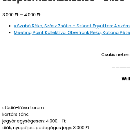
3.000 Ft – 4.000 Ft
«
Szabó Réka, Szász Zsófia – Szünet Együttes: A szárny
Meeting Point Kollektíva: Oberfrank Réka, Katona P
Csakis neten 
————
Wil
stúdió-Káva terem
kortárs tánc
jegyár egységesen: 4.000.- Ft
diák, nyugdíjas, pedagógus jegy: 3.000 Ft