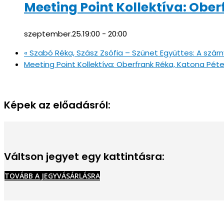
Meeting Point Kollektíva: Ob
szeptember.25.19:00
-
20:00
«
Szabó Réka, Szász Zsófia – Szünet Együttes: A szárny
Meeting Point Kollektíva: Oberfrank Réka, Katona P
Képek az előadásról:
Váltson jegyet egy kattintásra:
TOVÁBB A JEGYVÁSÁRLÁSRA