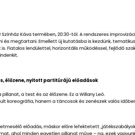
U Színház Káva termében, 20:30-tól. A rendszeres improvizác
és megtartani. Emellett új kutatásba is kezdünk, tematikus e
. Fiatalos lendülettel, horizontális működéssel, fejlődő sza
indenkit.
, élőzene, nyitott partitúrájú előadások
pillanat, a test és az élőzene. Ez a Willany Leó.
anult koreográfia, hanem a táncosok és zenészek valós időb
tmesélő előadás, máskor előre lefektetett „játékszabályok” 
amat, ahol minden egyetlen pillanat műve – na, ezek vagyunk